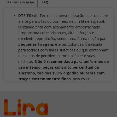
Personalização
FAQ
DTF Têxtil:
Técnica de personalização que transfere
a arte para o tecido por meio de um filme especial,
utilizando tinta com acabamento emborrachado.
Proporciona cores vibrantes, alta definição e
excelente reprodução, sendo uma ótima opção para
pequenas tiragens
e artes coloridas. É indicada
para tecidos com fibras sintéticas ou que contenham
derivados de petróleo, como poliéster e suas
misturas.
Não é recomendada para uniformes de
uso intenso, peças com alto percentual de
elastano, tecidos 100% algodão ou artes com
traços extremamente finos
, pois essas
aplicações podem comprometer a durabilidade, a
definição dos detalhes e o desempenho da
personalização.
Silk Mesa Corrida:
é uma técnica de impressão em
serigrafia indicada para personalizar brindes com
superfícies planas ou levemente curvas. Oferece