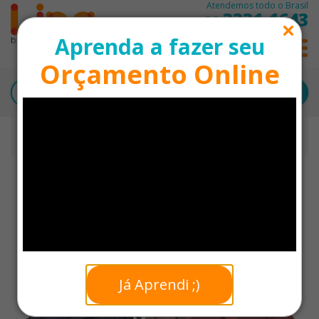
Atendemos todo o Brasil
3331-1643
11
Aprenda a fazer seu
0
Orçamento Online
Início
Bolsas Esportivas Personalizadas
Bolsa Esportiva 28L Impermeável Personalizada
Já Aprendi ;)