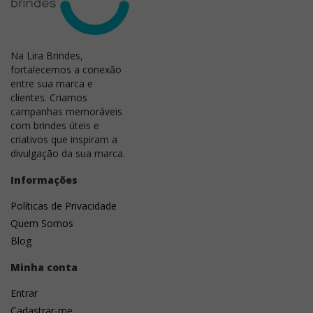
excelente cobertura, cores vivas e alta durabilidade,
sendo ideal para logotipos e artes em uma ou mais
cores.
Na Lira Brindes,
fortalecemos a conexão
entre sua marca e
clientes. Criamos
campanhas memoráveis
com brindes úteis e
criativos que inspiram a
divulgação da sua marca.
Informações
Políticas de Privacidade
Quem Somos
Blog
Minha conta
Entrar
Cadastrar-me