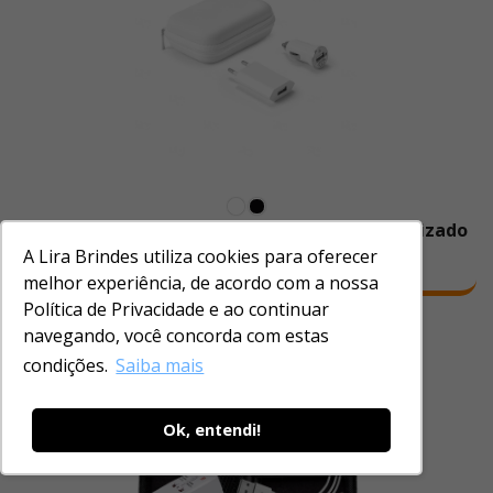
Kit Adaptadores USB com Bolsa EVA Personalizado
A Lira Brindes utiliza cookies para oferecer
Brindes Automotivos
melhor experiência, de acordo com a nossa
Política de Privacidade e ao continuar
navegando, você concorda com estas
condições.
Saiba mais
Ok, entendi!