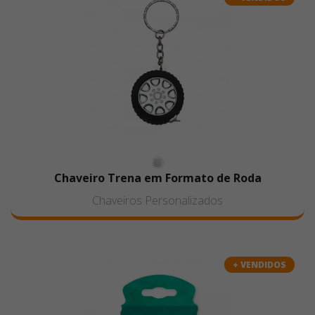
Chaveiro Trena em Formato de Roda
Chaveiros Personalizados
+ VENDIDOS