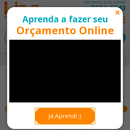
Atendemos todo o Brasil
3331-1643
11
Aprenda a fazer seu
0
Orçamento Online
48 produtos encontrados
Ordernar por:
Início
Brindes Automotivos
Faixa de preço
Já Aprendi ;)
Cores