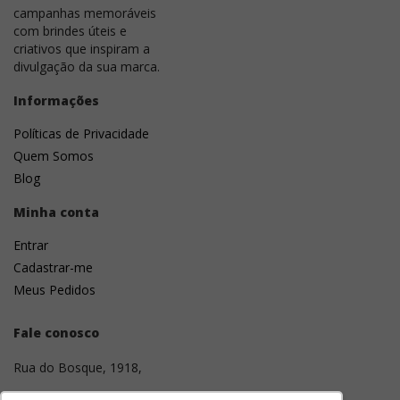
campanhas memoráveis
com brindes úteis e
criativos que inspiram a
divulgação da sua marca.
Informações
Políticas de Privacidade
Quem Somos
Blog
Minha conta
Entrar
Cadastrar-me
Meus Pedidos
Fale conosco
Rua do Bosque, 1918,
01136-001