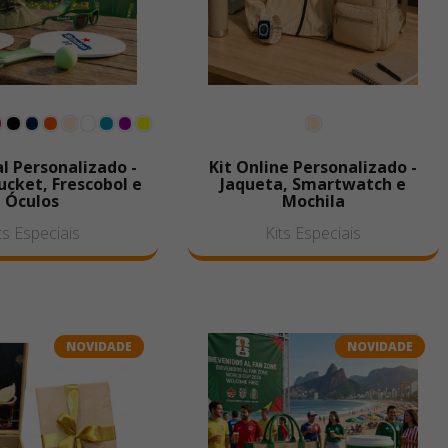
al Personalizado -
Kit Online Personalizado -
cket, Frescobol e
Jaqueta, Smartwatch e
Óculos
Mochila
ts Especiais
Kits Especiais
NOVIDADE
NOVIDADE