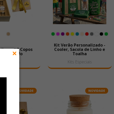
Kit Verão Personalizado -
uila com 2 Copos
Cooler, Sacola de Linho e
rsonalizado
Toalha
ts Especiais
Kits Especiais
NOVIDADE
NOVIDADE