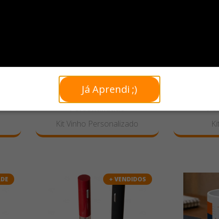
Já Aprendi ;)
do -
Kit Whi
a e
Kit Vinho com Taça
Honey co
Personalizado
Pe
Kit Vinho Personalizado
Ki
ADE
+ VENDIDOS