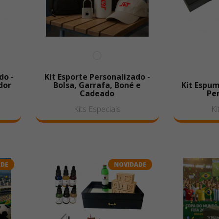
do -
Kit Esporte Personalizado -
dor
Bolsa, Garrafa, Boné e
Kit Espu
Cadeado
Pe
Kits Especiais
Ki
ADE
NOVIDADE