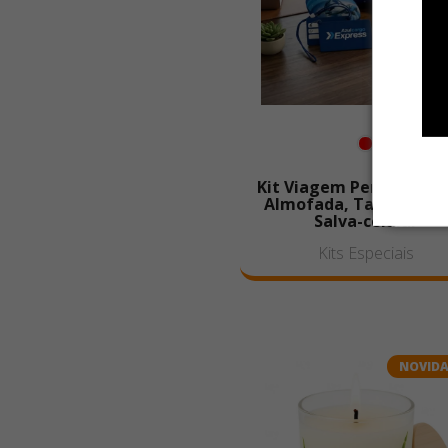
Kit Viagem Personaliza
Almofada, Tag de Mal
Salva-celular
Kits Especiais
NOVID