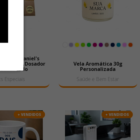
sky Jack Daniel's
m Copos e Dosador
Vela Aromática 30g
rsonalizado
Personalizada
ts Especiais
Saúde e Bem Estar
+ VENDIDOS
+ VENDIDOS