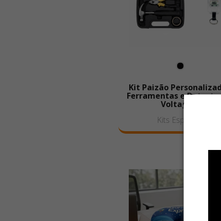
Kit Paizão Personalizad
Ferramentas e Detecto
Voltagem
Kits Especiais
NOVID