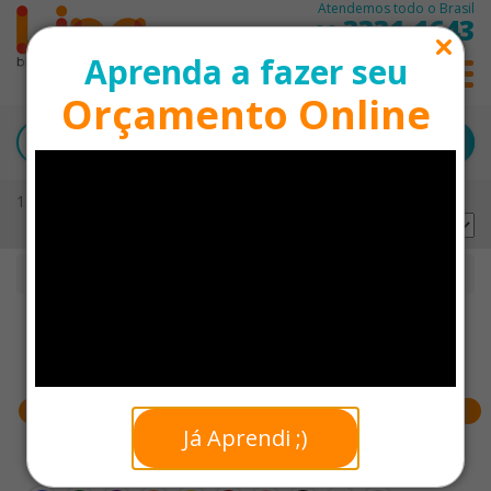
Atendemos todo o Brasil
3331-1643
11
Aprenda a fazer seu
0
Orçamento Online
100 produtos encontrados
Ordernar por:
Início
Fitness e Lazer
Faixa de preço
Já Aprendi ;)
Cores