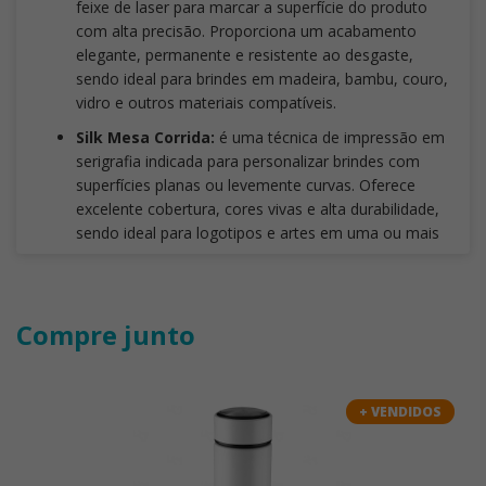
feixe de laser para marcar a superfície do produto
com alta precisão. Proporciona um acabamento
elegante, permanente e resistente ao desgaste,
sendo ideal para brindes em madeira, bambu, couro,
vidro e outros materiais compatíveis.
Silk Mesa Corrida:
é uma técnica de impressão em
serigrafia indicada para personalizar brindes com
superfícies planas ou levemente curvas. Oferece
excelente cobertura, cores vivas e alta durabilidade,
sendo ideal para logotipos e artes em uma ou mais
cores.
DTF Têxtil:
Técnica de personalização que transfere
a arte para o tecido por meio de um filme especial,
Compre junto
utilizando tinta com acabamento emborrachado.
Proporciona cores vibrantes, alta definição e
excelente reprodução, sendo uma ótima opção para
pequenas tiragens
e artes coloridas. É indicada
+ VENDIDOS
para tecidos com fibras sintéticas ou que contenham
derivados de petróleo, como poliéster e suas
misturas.
Não é recomendada para uniformes de