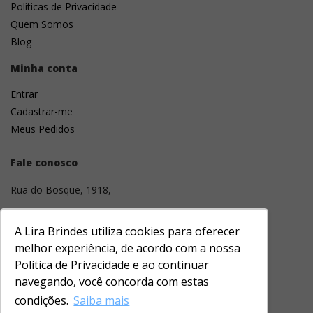
Políticas de Privacidade
Quem Somos
Blog
Minha conta
Entrar
Cadastrar-me
Meus Pedidos
Fale conosco
Rua do Bosque, 1918,
01136-001
A Lira Brindes utiliza cookies para oferecer
Barra Funda, São Paulo, SP
melhor experiência, de acordo com a nossa
Política de Privacidade e ao continuar
(11) 3331-1643
navegando, você concorda com estas
contato@lirabrindes.com
condições.
Saiba mais