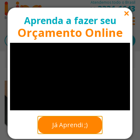
Atendemos todo o Brasil
3331-1643
11
Aprenda a fazer seu
0
Orçamento Online
Início
Saúde e Bem Estar
Tapete para Yoga em Cortiça Personalizado
DESTAQUE
Já Aprendi ;)