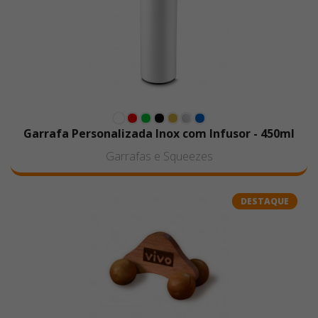
uso intenso, peças com alto percentual de
elastano, tecidos 100% algodão ou artes com
traços extremamente finos
, pois essas
aplicações podem comprometer a durabilidade, a
definição dos detalhes e o desempenho da
personalização.
Garrafa Personalizada Inox com Infusor - 450ml
Garrafas e Squeezes
DESTAQUE