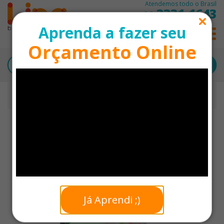
Atendemos todo o Brasil
3331-1643
11
Aprenda a fazer seu
0
Orçamento Online
Início
Bolsas Térmicas Personalizadas
Bolsa Térmica 15 Litros em Poliéster Personalizada
Já Aprendi ;)