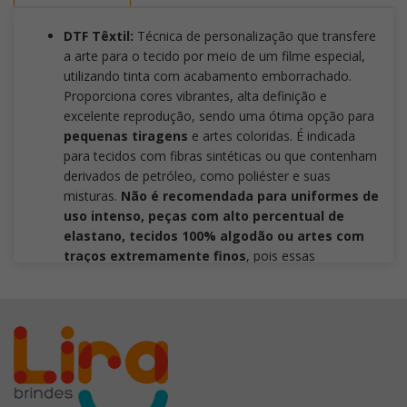
DTF Têxtil:
Técnica de personalização que transfere
a arte para o tecido por meio de um filme especial,
utilizando tinta com acabamento emborrachado.
Proporciona cores vibrantes, alta definição e
excelente reprodução, sendo uma ótima opção para
pequenas tiragens
e artes coloridas. É indicada
para tecidos com fibras sintéticas ou que contenham
derivados de petróleo, como poliéster e suas
misturas.
Não é recomendada para uniformes de
uso intenso, peças com alto percentual de
elastano, tecidos 100% algodão ou artes com
traços extremamente finos
, pois essas
aplicações podem comprometer a durabilidade, a
definição dos detalhes e o desempenho da
personalização.
Silk Mesa Corrida:
é uma técnica de impressão em
serigrafia indicada para personalizar brindes com
superfícies planas ou levemente curvas. Oferece
excelente cobertura, cores vivas e alta durabilidade,