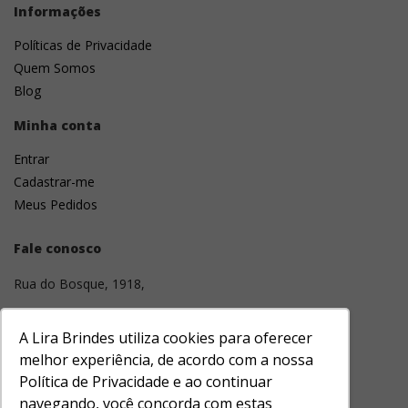
Informações
Políticas de Privacidade
Quem Somos
Blog
Minha conta
Entrar
Cadastrar-me
Meus Pedidos
Fale conosco
Rua do Bosque, 1918,
01136-001
A Lira Brindes utiliza cookies para oferecer
Barra Funda, São Paulo, SP
melhor experiência, de acordo com a nossa
Política de Privacidade e ao continuar
(11) 3331-1643
navegando, você concorda com estas