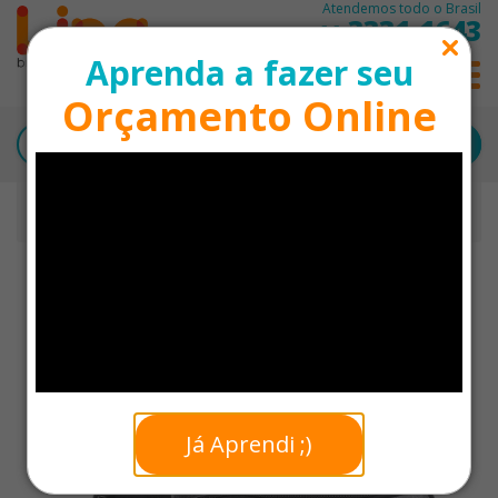
Atendemos todo o Brasil
3331-1643
11
Aprenda a fazer seu
0
Orçamento Online
Início
Bolsas Térmicas Personalizadas
Bolsa Térmica 9 Litros em Poliéster Personalizada
+ VENDIDOS
Já Aprendi ;)