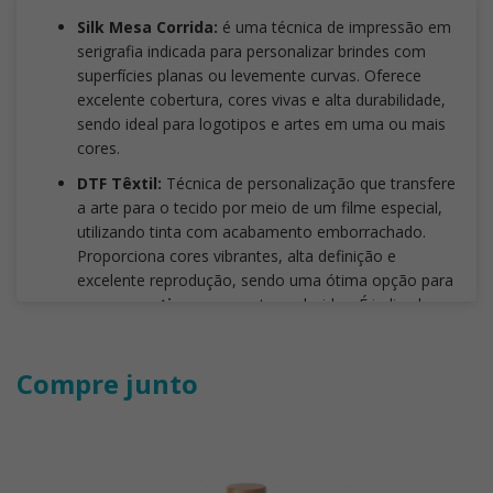
Silk Mesa Corrida:
é uma técnica de impressão em
serigrafia indicada para personalizar brindes com
superfícies planas ou levemente curvas. Oferece
excelente cobertura, cores vivas e alta durabilidade,
sendo ideal para logotipos e artes em uma ou mais
cores.
DTF Têxtil:
Técnica de personalização que transfere
a arte para o tecido por meio de um filme especial,
utilizando tinta com acabamento emborrachado.
Proporciona cores vibrantes, alta definição e
excelente reprodução, sendo uma ótima opção para
pequenas tiragens
e artes coloridas. É indicada
para tecidos com fibras sintéticas ou que contenham
derivados de petróleo, como poliéster e suas
Compre junto
misturas.
Não é recomendada para uniformes de
uso intenso, peças com alto percentual de
elastano, tecidos 100% algodão ou artes com
traços extremamente finos
, pois essas
aplicações podem comprometer a durabilidade, a