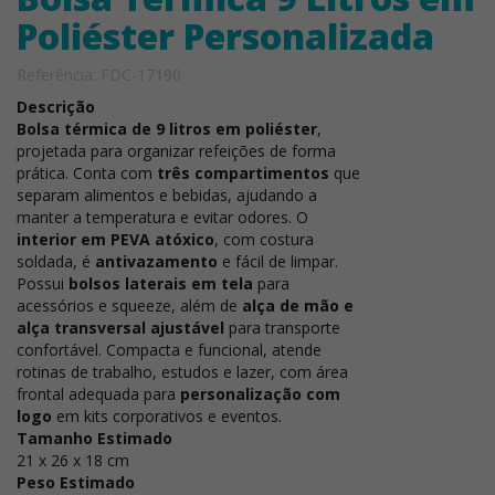
Poliéster Personalizada
Referência: FDC-17190
Descrição
Bolsa térmica de 9 litros em poliéster
,
projetada para organizar refeições de forma
prática. Conta com
três compartimentos
que
separam alimentos e bebidas, ajudando a
manter a temperatura e evitar odores. O
interior em PEVA atóxico
, com costura
soldada, é
antivazamento
e fácil de limpar.
Possui
bolsos laterais em tela
para
acessórios e squeeze, além de
alça de mão e
alça transversal ajustável
para transporte
confortável. Compacta e funcional, atende
rotinas de trabalho, estudos e lazer, com área
frontal adequada para
personalização com
logo
em kits corporativos e eventos.
Tamanho Estimado
21 x 26 x 18 cm
Peso Estimado