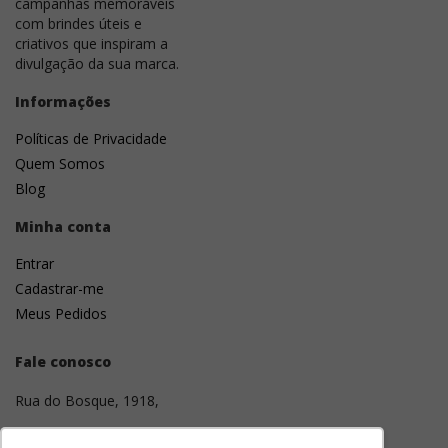
campanhas memoráveis
com brindes úteis e
criativos que inspiram a
divulgação da sua marca.
Informações
Políticas de Privacidade
Quem Somos
Blog
Minha conta
Entrar
Cadastrar-me
Meus Pedidos
Fale conosco
Rua do Bosque, 1918,
01136-001