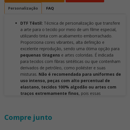
Personalização
FAQ
DTF Têxtil:
Técnica de personalização que transfere
a arte para o tecido por meio de um filme especial,
utilizando tinta com acabamento emborrachado.
Proporciona cores vibrantes, alta definição e
excelente reprodução, sendo uma ótima opção para
pequenas tiragens
e artes coloridas. É indicada
para tecidos com fibras sintéticas ou que contenham
derivados de petróleo, como poliéster e suas
misturas.
Não é recomendada para uniformes de
uso intenso, peças com alto percentual de
elastano, tecidos 100% algodão ou artes com
traços extremamente finos
, pois essas
aplicações podem comprometer a durabilidade, a
definição dos detalhes e o desempenho da
personalização.
Compre junto
Silk Mesa Corrida:
é uma técnica de impressão em
serigrafia indicada para personalizar brindes com