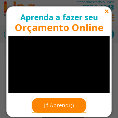
Atendemos todo o Brasil
3331-1643
11
Aprenda a fazer seu
0
Orçamento Online
Início
Bolsas Térmicas Personalizadas
Bolsa Térmica 16 Litros em Poliéster Personalizada
Já Aprendi ;)