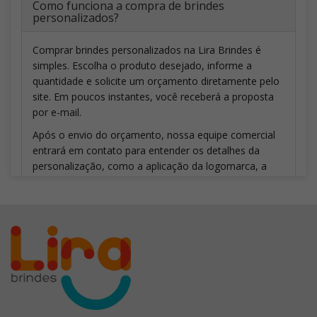
Como funciona a compra de brindes
personalizados?
Comprar brindes personalizados na Lira Brindes é
simples. Escolha o produto desejado, informe a
quantidade e solicite um orçamento diretamente pelo
site. Em poucos instantes, você receberá a proposta
por e-mail.
Após o envio do orçamento, nossa equipe comercial
entrará em contato para entender os detalhes da
personalização, como a aplicação da logomarca, a
quantidade de cores, a técnica de gravação mais
indicada e outras necessidades do seu projeto.
Caso seja necessário ajustar a personalização ou a
quantidade solicitada, o orçamento poderá ser
atualizado. Depois que todos os detalhes forem
definidos e aprovados, enviaremos um layout virtual
para validação. Somente após a aprovação da arte e a
confirmação do pedido a produção dos brindes é
iniciada.