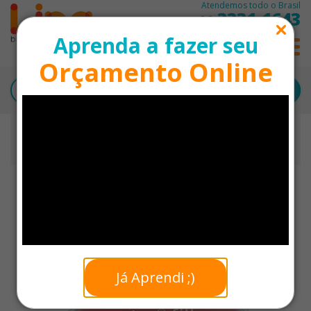
Atendemos todo o Brasil
3331-1643
11
Aprenda a fazer seu
0
Orçamento Online
Início
Saúde e Bem Estar
Bolsa Gel Térmica em Formato de Lábios
Personalizada
Já Aprendi ;)