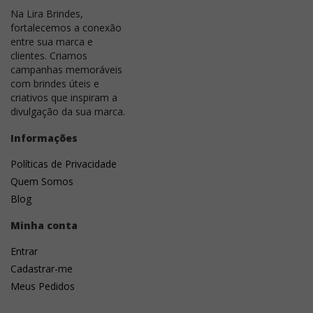
Na Lira Brindes,
fortalecemos a conexão
Existe pedido mínimo?
entre sua marca e
clientes. Criamos
Posso comprar apenas uma unidade?
campanhas memoráveis
com brindes úteis e
criativos que inspiram a
Atendem todo o Brasil?
divulgação da sua marca.
Posso retirar meu pedido?
Informações
Quais são as formas de pagamento?
Políticas de Privacidade
Quem Somos
É possível faturar para empresa?
Blog
Vocês emitem nota fiscal?
Minha conta
Entrar
O prazo começa após a aprovação da arte?
Cadastrar-me
Vocês conseguem atender grandes
Meus Pedidos
quantidades?