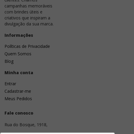
campanhas memoráveis
com brindes úteis e
criativos que inspiram a
divulgação da sua marca.
Informações
Políticas de Privacidade
Quem Somos
Blog
Minha conta
Entrar
Cadastrar-me
Meus Pedidos
Fale conosco
Rua do Bosque, 1918,