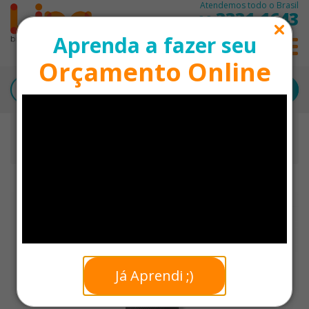
Atendemos todo o Brasil
3331-1643
11
Aprenda a fazer seu
0
Orçamento Online
Início
Caixas e Embalagens
Saco em TNT com Cordão Personalizado (26,5 cm x 6
cm)
Já Aprendi ;)