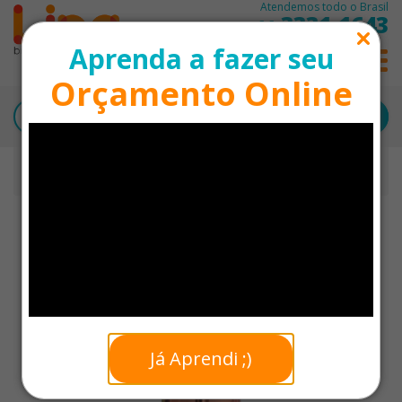
Atendemos todo o Brasil
3331-1643
11
Aprenda a fazer seu
0
Orçamento Online
Início
Garrafas Personalizadas
Garrafa Personalizada Inox Brilhante - 500ml
Já Aprendi ;)