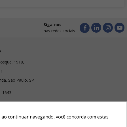
Siga-nos
nas redes sociais
o
osque, 1918,
01
nda, São Paulo, SP
1-1643
lirabrindes.com
e e ao continuar navegando, você concorda com estas