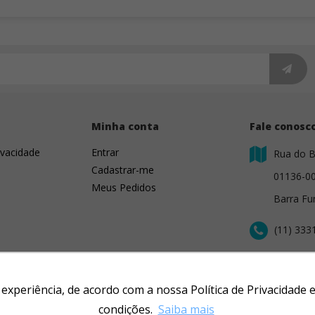
s
Minha conta
Fale conosc
ivacidade
Entrar
Rua do B
Cadastrar-me
01136-0
Meus Pedidos
Barra Fu
(11) 333
contato@
r experiência, de acordo com a nossa Política de Privacidad
condições.
Saiba mais