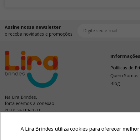
Assine nossa newsletter
e receba novidades e promoções
Informaçõe
Políticas de Pr
Quem Somos
Blog
Na Lira Brindes,
fortalecemos a conexão
entre sua marca e
clientes. Criamos
campanhas memoráveis
com brindes úteis e
A Lira Brindes utiliza cookies para oferecer melho
criativos que inspiram a