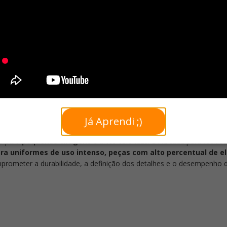
diferen
quantid
Adicionar ao carrinho
fia indicada para personalizar brindes com superfícies planas ou lev
u mais cores.
Já Aprendi ;)
e para o tecido por meio de um filme especial, utilizando tinta com
ão para
pequenas tiragens
e artes coloridas. É indicada para tecid
a uniformes de uso intenso, peças com alto percentual de el
prometer a durabilidade, a definição dos detalhes e o desempenho d