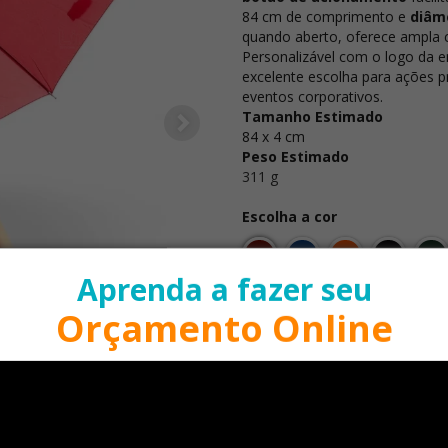
84 cm de comprimento e
diâm
quando aberto, oferece ampla 
Personalizável com o logo da 
excelente escolha para ações 
eventos corporativos.
Tamanho Estimado
84 x 4 cm
Peso Estimado
311 g
Escolha a cor
Aprenda a fazer seu
Orçamento Online
alhes
A quantidade mínima para e
Quantidade
Orça