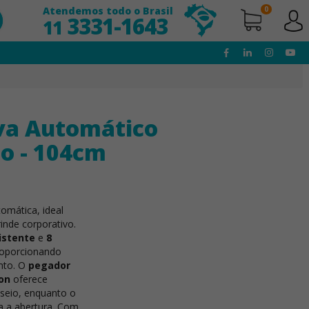
Atendemos todo o Brasil
0
3331-1643
11
va Automático
o - 104cm
omática, ideal
inde corporativo.
istente
e
8
roporcionando
ento. O
pegador
on
oferece
useio, enquanto o
ta a abertura. Com