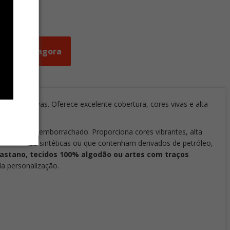
tes
ades
Orçar agora
emente curvas. Oferece excelente cobertura, cores vivas e alta
 acabamento emborrachado. Proporciona cores vibrantes, alta
os com fibras sintéticas ou que contenham derivados de petróleo,
astano, tecidos 100% algodão ou artes com traços
a personalização.