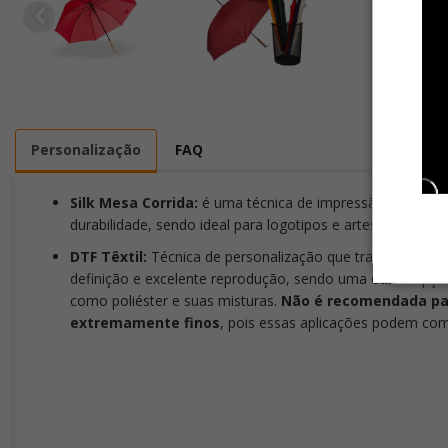
Personalização
FAQ
Silk Mesa Corrida:
é uma técnica de impressão em serigra
durabilidade, sendo ideal para logotipos e artes em uma o
DTF Têxtil:
Técnica de personalização que transfere a art
definição e excelente reprodução, sendo uma ótima opç
como poliéster e suas misturas.
Não é recomendada par
extremamente finos
, pois essas aplicações podem com