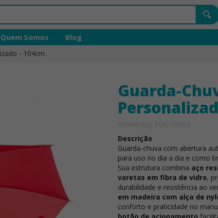
Quem Somos
Blog
izado - 104cm
Guarda-Chu
Personalizad
Referência: FDC-18052
Descrição
Guarda-chuva com abertura aut
para uso no dia a dia e como br
Sua estrutura combina
aço res
varetas em fibra de vidro
, p
durabilidade e resistência ao v
em madeira com alça de nyl
conforto e praticidade no man
botão de acionamento
facili