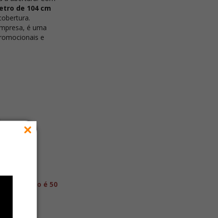
etro de 104 cm
cobertura.
empresa, é uma
promocionais e
ste produto é 50
r