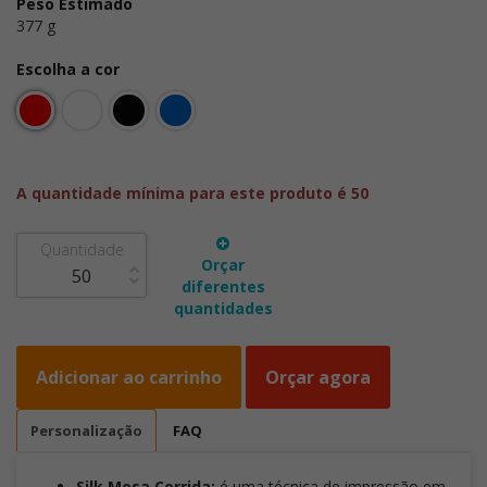
Peso Estimado
377 g
Escolha a cor
A quantidade mínima para este produto é 50
Quantidade
Orçar
diferentes
quantidades
Adicionar ao carrinho
Orçar agora
Personalização
FAQ
Silk Mesa Corrida:
é uma técnica de impressão em