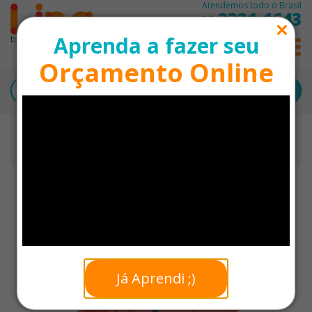
Atendemos todo o Brasil
3331-1643
11
Aprenda a fazer seu
0
Orçamento Online
Início
Guarda-Chuvas
Guarda-Chuva Automático com Pega em EVA
Personalizado
Já Aprendi ;)