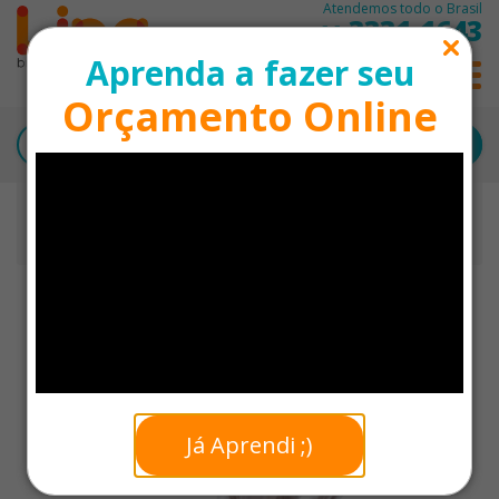
Atendemos todo o Brasil
3331-1643
11
Aprenda a fazer seu
0
Orçamento Online
Início
Identificação para Eventos
Capa de Chuva Laminada PVC Transparente
Personalizada
Já Aprendi ;)