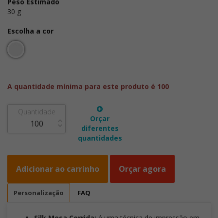
Peso Estimado
30 g
Escolha a cor
A quantidade mínima para este produto é 100
Quantidade
Orçar
diferentes
quantidades
Adicionar ao carrinho
Orçar agora
Personalização
FAQ
Silk Mesa Corrida:
é uma técnica de impressão em