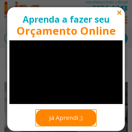
Atendemos todo o Brasil
3331-1643
11
Aprenda a fazer seu
0
Orçamento Online
Início
Identificação para Eventos
Cordão de Crachá com Presilha Mosquetinho
Personalizado - 2cm
Já Aprendi ;)