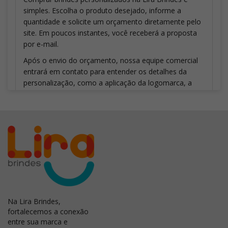
simples. Escolha o produto desejado, informe a
quantidade e solicite um orçamento diretamente pelo
site. Em poucos instantes, você receberá a proposta
por e-mail.
Após o envio do orçamento, nossa equipe comercial
entrará em contato para entender os detalhes da
personalização, como a aplicação da logomarca, a
quantidade de cores, a técnica de gravação mais
indicada e outras necessidades do seu projeto.
Caso seja necessário ajustar a personalização ou a
quantidade solicitada, o orçamento poderá ser
atualizado. Depois que todos os detalhes forem
definidos e aprovados, enviaremos um layout virtual
para validação. Somente após a aprovação da arte e a
confirmação do pedido a produção dos brindes é
iniciada.
Na Lira Brindes,
fortalecemos a conexão
Existe pedido mínimo?
entre sua marca e