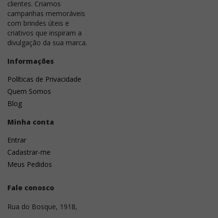
clientes. Criamos
Posso comprar apenas uma unidade?
campanhas memoráveis
com brindes úteis e
criativos que inspiram a
Atendem todo o Brasil?
divulgação da sua marca.
Posso retirar meu pedido?
Informações
Quais são as formas de pagamento?
Políticas de Privacidade
Quem Somos
É possível faturar para empresa?
Blog
Vocês emitem nota fiscal?
Minha conta
Entrar
O prazo começa após a aprovação da arte?
Cadastrar-me
Vocês conseguem atender grandes
Meus Pedidos
quantidades?
Fale conosco
Posso enviar para vários endereços?
Rua do Bosque, 1918,
Quais arquivos devo enviar da minha marca?