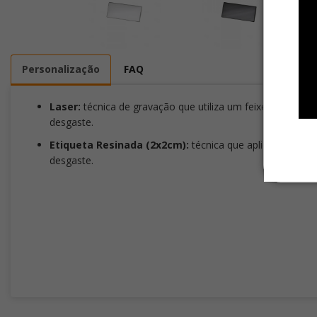
Personalização
FAQ
Laser:
técnica de gravação que utiliza um feixe de laser
desgaste.
Etiqueta Resinada (2x2cm):
técnica que aplica uma etiq
desgaste.