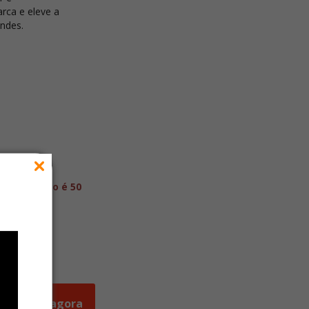
rca e eleve a
indes.
ste produto é 50
r
tes
ades
Orçar agora