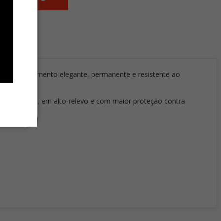
ando um acabamento elegante, permanente e resistente ao
ito brilhante, em alto-relevo e com maior proteção contra