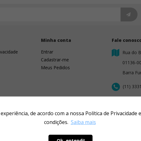
s
Minha conta
Fale conosc
ivacidade
Entrar
Rua do B
Cadastrar-me
01136-0
Meus Pedidos
Barra Fu
(11) 333
contato@
r experiência, de acordo com a nossa Política de Privacidad
condições.
Saiba mais
Ok, entendi!