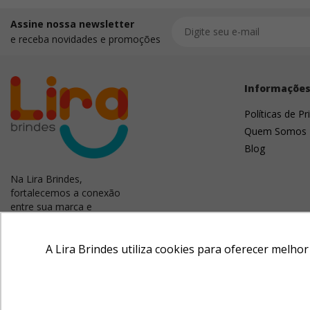
Assine nossa newsletter
e receba novidades e promoções
Informaçõe
Políticas de Pr
Quem Somos
Blog
Na Lira Brindes,
fortalecemos a conexão
entre sua marca e
clientes. Criamos
campanhas memoráveis
com brindes úteis e
A Lira Brindes utiliza cookies para oferecer melho
criativos que inspiram a
divulgação da sua marca.