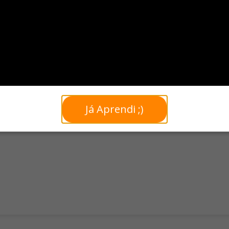
 para marcar a superfície do produto com alta precisão, proporcion
ueta impressa com cobertura de resina transparente, criando um efe
Já Aprendi ;)