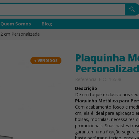
Quem Somos
Blog
x 2 cm Personalizada
Plaquinha Me
+ VENDIDOS
Personaliza
Referência: FDC-16508
Descrição
Dê um toque exclusivo aos seu
Plaquinha Metálica para Per
Com acabamento fosco e medid
cm, ela é ideal para aplicação
bolsas, mochilas, nécessaires o
promocionais. Suas hastes tras
garantem uma fixação segura e
basta perfurar o tecido, encaixa