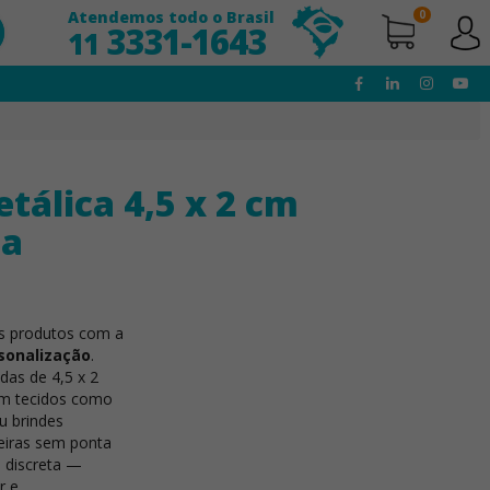
Atendemos todo o Brasil
0
3331-1643
11
tálica 4,5 x 2 cm
da
s produtos com a
sonalização
.
as de 4,5 x 2
 em tecidos como
u brindes
eiras sem ponta
 discreta —
r e