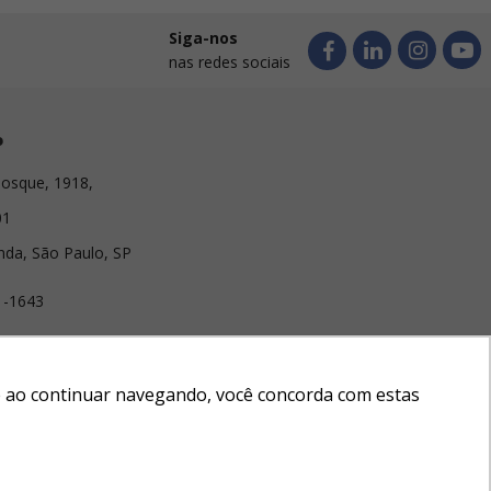
Siga-nos
nas redes sociais
o
osque, 1918,
01
nda, São Paulo, SP
1-1643
lirabrindes.com
e e ao continuar navegando, você concorda com estas