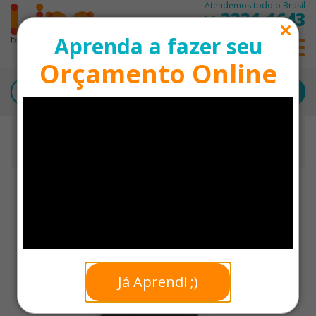
Atendemos todo o Brasil
3331-1643
11
Aprenda a fazer seu
0
Orçamento Online
Início
Kit Churrasco Personalizado
Kit Churrasco 4 Peças com Avental/Estojo, Faca, Garfo
e Pinça
Já Aprendi ;)