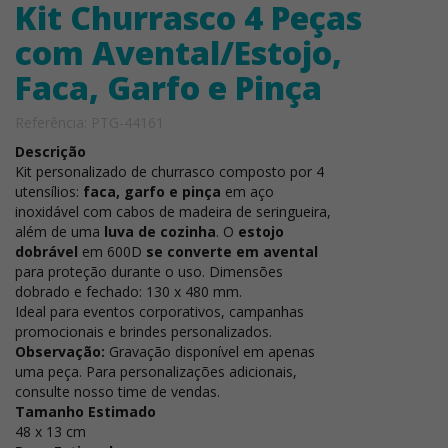
Kit Churrasco 4 Peças
com Avental/Estojo,
Faca, Garfo e Pinça
Referência: PTG-44161
Descrição
Kit personalizado de churrasco composto por 4
utensílios:
faca, garfo e pinça
em aço
inoxidável com cabos de madeira de seringueira,
além de uma
luva de cozinha
. O
estojo
dobrável
em 600D
se converte em avental
para proteção durante o uso. Dimensões
dobrado e fechado: 130 x 480 mm.
Ideal para eventos corporativos, campanhas
promocionais e brindes personalizados.
Observação:
Gravação disponível em apenas
uma peça. Para personalizações adicionais,
consulte nosso time de vendas.
Tamanho Estimado
48 x 13 cm