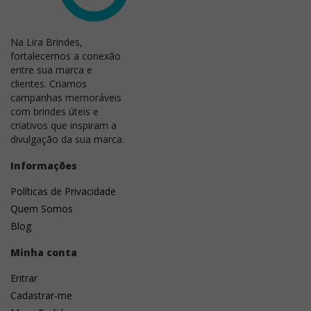
confirmação do pedido a produção dos brindes é
iniciada.
Na Lira Brindes,
fortalecemos a conexão
Existe pedido mínimo?
entre sua marca e
clientes. Criamos
Posso comprar apenas uma unidade?
campanhas memoráveis
com brindes úteis e
criativos que inspiram a
Atendem todo o Brasil?
divulgação da sua marca.
Posso retirar meu pedido?
Informações
Quais são as formas de pagamento?
Políticas de Privacidade
Quem Somos
É possível faturar para empresa?
Blog
Vocês emitem nota fiscal?
Minha conta
Entrar
O prazo começa após a aprovação da arte?
Cadastrar-me