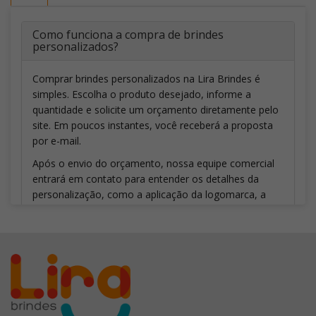
Como funciona a compra de brindes
personalizados?
Comprar brindes personalizados na Lira Brindes é
simples. Escolha o produto desejado, informe a
quantidade e solicite um orçamento diretamente pelo
site. Em poucos instantes, você receberá a proposta
por e-mail.
Após o envio do orçamento, nossa equipe comercial
entrará em contato para entender os detalhes da
personalização, como a aplicação da logomarca, a
quantidade de cores, a técnica de gravação mais
indicada e outras necessidades do seu projeto.
Caso seja necessário ajustar a personalização ou a
quantidade solicitada, o orçamento poderá ser
atualizado. Depois que todos os detalhes forem
definidos e aprovados, enviaremos um layout virtual
para validação. Somente após a aprovação da arte e a