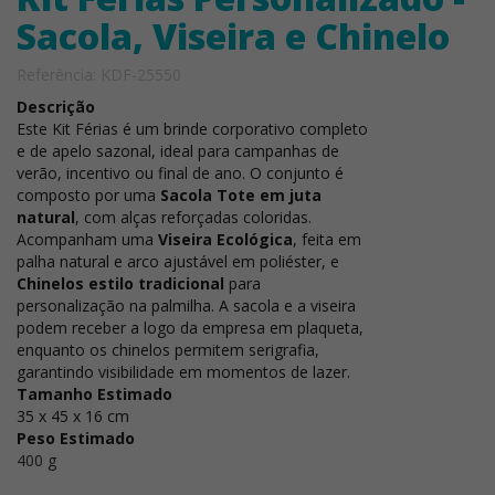
Sacola, Viseira e Chinelo
Referência: KDF-25550
Descrição
Este Kit Férias é um brinde corporativo completo
e de apelo sazonal, ideal para campanhas de
verão, incentivo ou final de ano. O conjunto é
composto por uma
Sacola Tote em juta
natural
, com alças reforçadas coloridas.
Acompanham uma
Viseira Ecológica
, feita em
palha natural e arco ajustável em poliéster, e
Chinelos estilo tradicional
para
personalização na palmilha. A sacola e a viseira
podem receber a logo da empresa em plaqueta,
enquanto os chinelos permitem serigrafia,
garantindo visibilidade em momentos de lazer.
Tamanho Estimado
35 x 45 x 16 cm
Peso Estimado
400 g