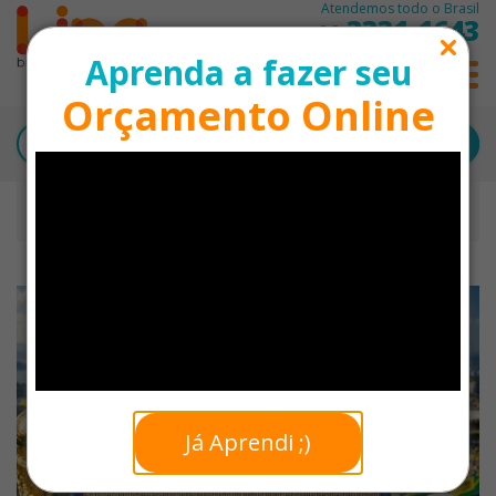
Atendemos todo o Brasil
3331-1643
11
Aprenda a fazer seu
0
Orçamento Online
Início
Kits Especiais
Kit Férias Personalizado - Sacola, Viseira e Chinelo
NOVIDADE
Já Aprendi ;)