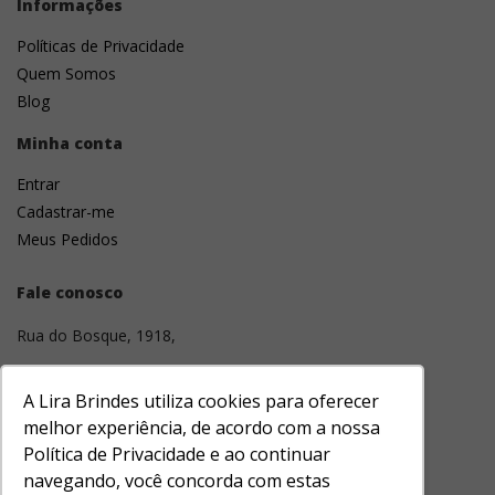
Informações
Políticas de Privacidade
Quem Somos
Blog
Minha conta
Entrar
Cadastrar-me
Meus Pedidos
Fale conosco
Rua do Bosque, 1918,
01136-001
A Lira Brindes utiliza cookies para oferecer
Barra Funda, São Paulo, SP
melhor experiência, de acordo com a nossa
Política de Privacidade e ao continuar
(11) 3331-1643
navegando, você concorda com estas