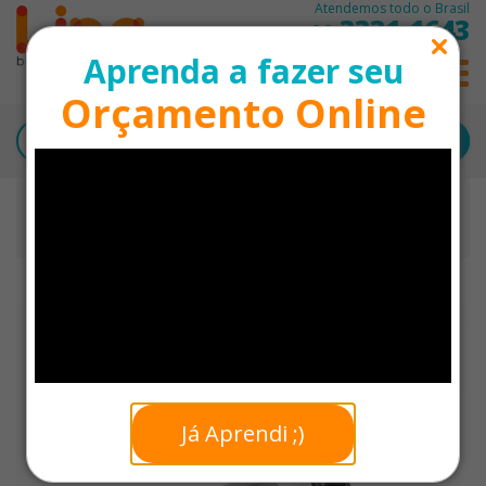
Atendemos todo o Brasil
3331-1643
11
Aprenda a fazer seu
0
Orçamento Online
Início
Lanternas Personalizadas
Lanterna em Alumínio com Abridor de Garrafa
Personalizada
NOVIDADE
Já Aprendi ;)