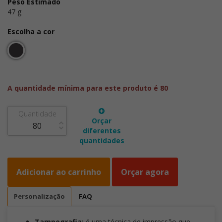
Peso Estimado
47 g
Escolha a cor
A quantidade mínima para este produto é 80
Quantidade
Orçar
diferentes
quantidades
Adicionar ao carrinho
Orçar agora
Personalização
FAQ
Tampografia:
é uma técnica de impressão que