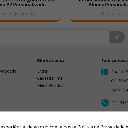
da P2 Personalizado
Alunos Personali
Fones de Ouvido
Kits Especiais
s
Minha conta
Fale conosc
ivacidade
Entrar
Rua do B
Cadastrar-me
01136-0
Meus Pedidos
Barra Fu
(11) 333
contato@
r experiência, de acordo com a nossa Política de Privacidad