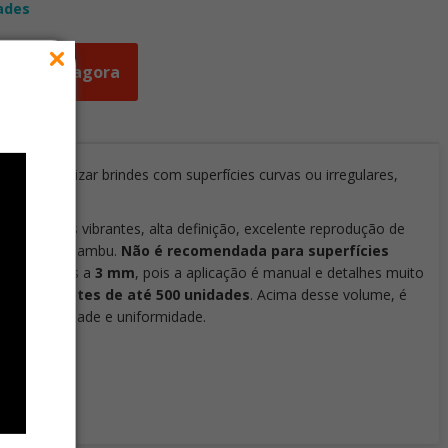
ades
Orçar agora
a personalizar brindes com superfícies curvas ou irregulares,
ando cores vibrantes, alta definição, excelente reprodução de
ra tratada e bambu.
Não é recomendada para superfícies
es inferiores a
3 mm
, pois a aplicação é manual e detalhes muito
ação em lotes de até 500 unidades
. Acima desse volume, é
r produtividade e uniformidade.