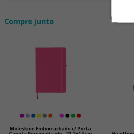
Compre junto
Moleskine Emborrachado c/ Porta
Caneta Personalizado - 21,2x14 cm
Headfone