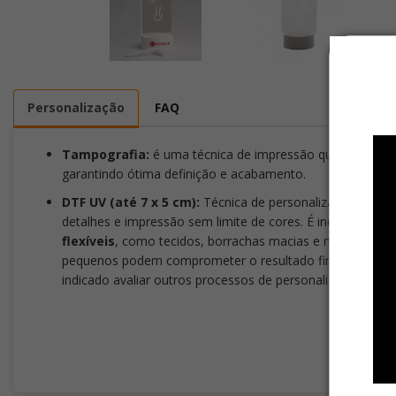
Personalização
FAQ
Tampografia:
é uma técnica de impressão que transfere a
garantindo ótima definição e acabamento.
DTF UV (até 7 x 5 cm):
Técnica de personalização que tra
detalhes e impressão sem limite de cores. É indicada para s
flexíveis
, como tecidos, borrachas macias e materiais co
pequenos podem comprometer o resultado final. Para gar
indicado avaliar outros processos de personalização, com