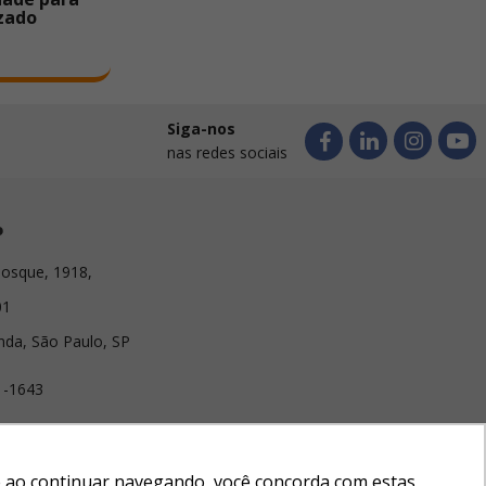
zado
Siga-nos
nas redes sociais
o
osque, 1918,
01
nda, São Paulo, SP
1-1643
lirabrindes.com
e e ao continuar navegando, você concorda com estas