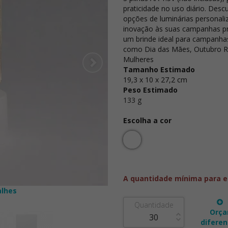
praticidade no uso diário. Desc
opções de
luminárias personali
inovação às suas campanhas p
um brinde ideal para campanha
como
Dia das Mães
,
Outubro 
Mulheres
Tamanho Estimado
19,3 x 10 x 27,2 cm
Peso Estimado
133 g
Escolha a cor
A quantidade mínima para e
alhes
Quantidade
Orça
diferen