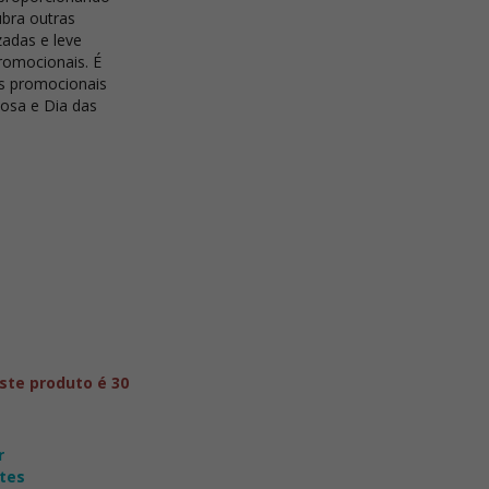
ubra outras
zadas
e leve
romocionais. É
s promocionais
Rosa
e
Dia das
ste produto é 30
r
tes