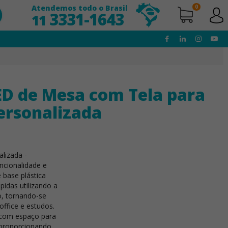
Atendemos todo o Brasil
0
3331-1643
11
ED de Mesa com Tela para
ersonalizada
lizada -
ncionalidade e
 base plástica
pidas utilizando a
, tornando-se
office e estudos.
com espaço para
, proporcionando