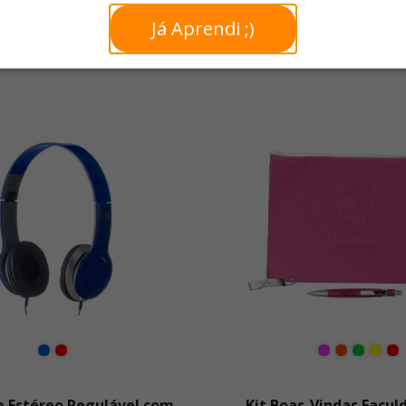
Já Aprendi ;)
 Estéreo Regulável com
Kit Boas-Vindas Facul