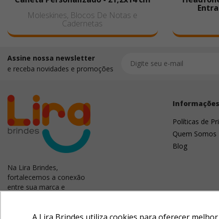
Entra
Moleskines, Blocos De Notas e
Cadernetas
Assine nossa newsletter
e receba novidades e promoções
Informaçõe
Políticas de Pr
Quem Somos
Blog
Na Lira Brindes,
fortalecemos a conexão
entre sua marca e
clientes. Criamos
campanhas memoráveis
com brindes úteis e
A Lira Brindes utiliza cookies para oferecer melho