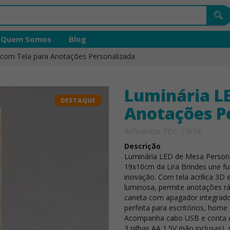
Quem Somos
Blog
com Tela para Anotações Personalizada
Luminária L
DESTAQUE
Anotações P
Referência: FDC-17614
Descrição
Luminária LED de Mesa Persona
19x10cm da Lira Brindes une fu
inovação. Com tela acrílica 3D e
luminosa, permite anotações rá
caneta com apagador integrado
perfeita para escritórios, home 
Acompanha cabo USB e conta 
3 pilhas AA 1.5V (não inclusas)