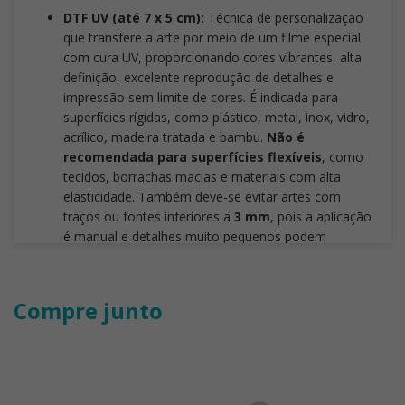
DTF UV (até 7 x 5 cm):
Técnica de personalização
que transfere a arte por meio de um filme especial
com cura UV, proporcionando cores vibrantes, alta
definição, excelente reprodução de detalhes e
impressão sem limite de cores. É indicada para
superfícies rígidas, como plástico, metal, inox, vidro,
acrílico, madeira tratada e bambu.
Não é
recomendada para superfícies flexíveis
, como
tecidos, borrachas macias e materiais com alta
elasticidade. Também deve-se evitar artes com
traços ou fontes inferiores a
3 mm
, pois a aplicação
é manual e detalhes muito pequenos podem
comprometer o resultado final. Para garantir maior
padronização entre as peças,
recomenda-se sua
utilização em lotes de até 500 unidades
. Acima
Compre junto
desse volume, é indicado avaliar outros processos de
personalização, como serigrafia, tampografia ou
impressão UV direta, que oferecem maior
produtividade e uniformidade.
Laser CO₂:
é uma técnica de gravação que utiliza um