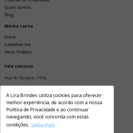
Quem Somos
Blog
Minha conta
Entrar
Cadastrar-me
Meus Pedidos
Fale conosco
Rua do Bosque, 1918,
01136-001
A Lira Brindes utiliza cookies para oferecer
Barra Funda, São Paulo, SP
melhor experiência, de acordo com a nossa
Política de Privacidade e ao continuar
(11) 3331-1643
navegando, você concorda com estas
contato@lirabrindes.com
condições.
Saiba mais