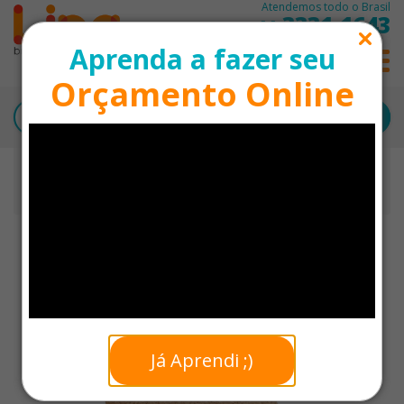
Atendemos todo o Brasil
3331-1643
11
Aprenda a fazer seu
0
Orçamento Online
Início
Moleskine Ecológico Personalizado
Moleskine A5 Ecológico em Cortiça Personalizado - 18 x
12,7 cm
Já Aprendi ;)