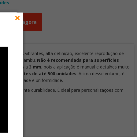
ades
Orçar agora
ando cores vibrantes, alta definição, excelente reprodução de
ra tratada e bambu.
Não é recomendada para superfícies
es inferiores a
3 mm
, pois a aplicação é manual e detalhes muito
ação em lotes de até 500 unidades
. Acima desse volume, é
r produtividade e uniformidade.
ntes e excelente durabilidade. É ideal para personalizações com