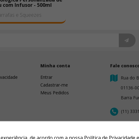
 com Infusor - 500ml
rrafas e Squeezes
s
Minha conta
Fale conosc
ivacidade
Entrar
Rua do B
Cadastrar-me
01136-0
Meus Pedidos
Barra Fu
(11) 333
contato@
r experiência, de acordo com a nossa Política de Privacidad