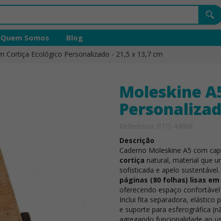
Quem Somos
Blog
 Cortiça Ecológico Personalizado - 21,5 x 13,7 cm
Moleskine A5
Personalizad
Referência: PTG-44068
Descrição
Caderno Moleskine A5 com cap
cortiça
natural, material que u
sofisticada e apelo sustentável.
páginas (80 folhas) lisas e
oferecendo espaço confortável
Inclui fita separadora, elástic
e suporte para esferográfica (nã
agregando funcionalidade ao us