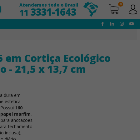
Atendemos todo o Brasil
0
3331-1643
11
 em Cortiça Ecológico
o - 21,5 x 13,7 cm
a dura em
ne estética
 Possui 1
60
m papel marfim
,
 para anotações.
o para fechamento
o inclusa),
o diário.