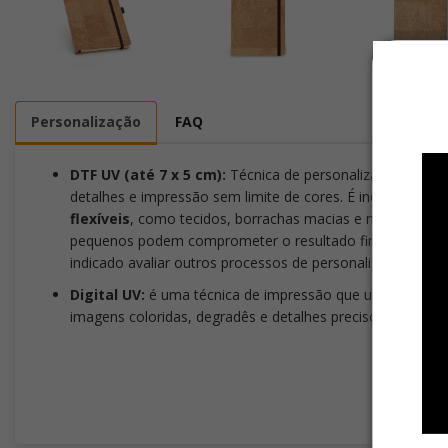
Personalização
FAQ
DTF UV (até 7 x 5 cm):
Técnica de personalização que tra
detalhes e impressão sem limite de cores. É indicada para s
flexíveis
, como tecidos, borrachas macias e materiais co
pequenos podem comprometer o resultado final. Para gar
indicado avaliar outros processos de personalização, com
Digital UV:
é uma técnica de impressão que utiliza tinta c
imagens coloridas, degradês e detalhes precisos.