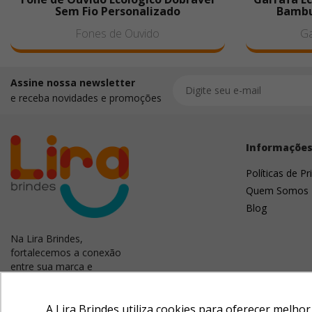
Sem Fio Personalizado
Bambu
Fones de Ouvido
Ga
Assine nossa newsletter
e receba novidades e promoções
Informaçõe
Políticas de Pr
Quem Somos
Blog
Na Lira Brindes,
fortalecemos a conexão
entre sua marca e
clientes. Criamos
campanhas memoráveis
com brindes úteis e
A Lira Brindes utiliza cookies para oferecer melho