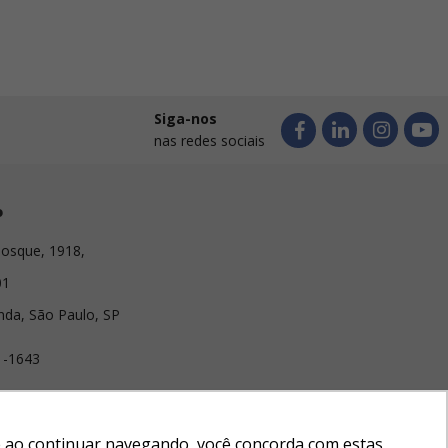
Siga-nos
nas redes sociais
o
osque, 1918,
01
nda, São Paulo, SP
1-1643
lirabrindes.com
e e ao continuar navegando, você concorda com estas