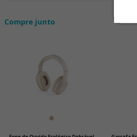
Compre junto
Fone de Ouvido Ecológico Dobrável
Garrafa Ec