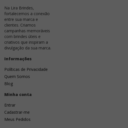
é manual e detalhes muito pequenos podem
Na Lira Brindes,
comprometer o resultado final. Para garantir maior
fortalecemos a conexão
padronização entre as peças,
recomenda-se sua
entre sua marca e
utilização em lotes de até 500 unidades
. Acima
clientes. Criamos
campanhas memoráveis
desse volume, é indicado avaliar outros processos de
com brindes úteis e
personalização, como serigrafia, tampografia ou
criativos que inspiram a
impressão UV direta, que oferecem maior
divulgação da sua marca.
produtividade e uniformidade.
Informações
DTF UV (até 5x5cm):
Técnica de personalização que
transfere a arte por meio de um filme especial com
Políticas de Privacidade
cura UV, proporcionando cores vibrantes, alta
Quem Somos
definição, excelente reprodução de detalhes e
Blog
impressão sem limite de cores. É indicada para
superfícies rígidas, como plástico, metal, inox, vidro,
Minha conta
acrílico, madeira tratada e bambu.
Não é
recomendada para superfícies flexíveis
, como
Entrar
tecidos, borrachas macias e materiais com alta
Cadastrar-me
elasticidade. Também deve-se evitar artes com
Meus Pedidos
traços ou fontes inferiores a
3 mm
, pois a aplicação
é manual e detalhes muito pequenos podem