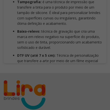
Tampografia:
é uma técnica de impressão que
transfere a tinta para o produto por meio de um
tampão de silicone. É ideal para personalizar brindes
com superfícies curvas ou irregulares, garantindo
ótima definição e acabamento.
Baixo-relevo:
técnica de gravação que cria uma
marca em relevo negativo na superfície do produto,
sem o uso de tinta, proporcionando um acabamento
sofisticado e durável.
DTF UV (até 7 x 5 cm):
Técnica de personalização
que transfere a arte por meio de um filme especial
com cura UV, proporcionando cores vibrantes, alta
definição, excelente reprodução de detalhes e
impressão sem limite de cores. É indicada para
superfícies rígidas, como plástico, metal, inox, vidro,
acrílico, madeira tratada e bambu.
Não é
recomendada para superfícies flexíveis
, como
tecidos, borrachas macias e materiais com alta
elasticidade. Também deve-se evitar artes com
traços ou fontes inferiores a
3 mm
, pois a aplicação