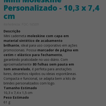
Personalizado - 10,3 x 7,4
cm
Referência: FDC-16509
Descrição
Mini caderneta
moleskine com capa em
material sintético de acabamento
brilhante
, ideal para uso corporativo em ações
promocionais. Possui
marcador de página em
cetim
e
elástico para fechamento
,
garantindo praticidade no uso diário. Com
aproximadamente
80 folhas sem pauta em
tom amarelado
, é perfeita para anotações
livres, desenhos rápidos ou ideias espontâneas.
Compacta e funcional, se adapta bem a kits de
brindes personalizados com logo.
Tamanho Estimado
10,3 x 7,4 x 1,5 cm
Peso Estimado
61 g