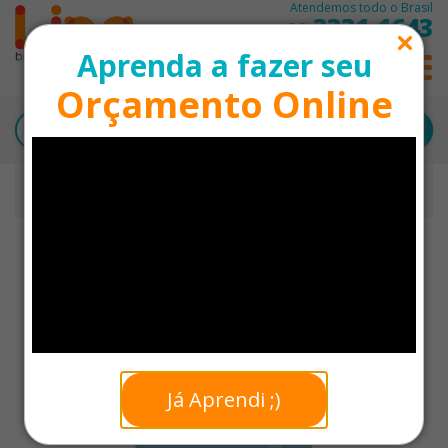
Atendemos todo o Brasil
3331-1643
11
Aprenda a fazer seu
0
Orçamento Online
Início
Moleskine Personalizado
Mini Moleskine Personalizado - 10,3 x 7,4 cm
Já Aprendi ;)