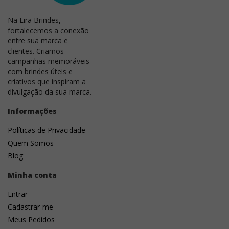
personalização, como serigrafia, tampografia ou
Na Lira Brindes,
impressão UV direta, que oferecem maior
fortalecemos a conexão
produtividade e uniformidade.
entre sua marca e
Laser CO₂:
é uma técnica de gravação que utiliza um
clientes. Criamos
campanhas memoráveis
feixe de laser para marcar a superfície do produto
com brindes úteis e
com alta precisão. Proporciona um acabamento
criativos que inspiram a
elegante, permanente e resistente ao desgaste,
divulgação da sua marca.
sendo ideal para brindes em madeira, bambu, couro,
vidro e outros materiais compatíveis.
Informações
Tampografia:
é uma técnica de impressão que
Políticas de Privacidade
transfere a tinta para o produto por meio de um
Quem Somos
tampão de silicone. É ideal para personalizar brindes
Blog
com superfícies curvas ou irregulares, garantindo
ótima definição e acabamento.
Minha conta
Entrar
Cadastrar-me
Meus Pedidos