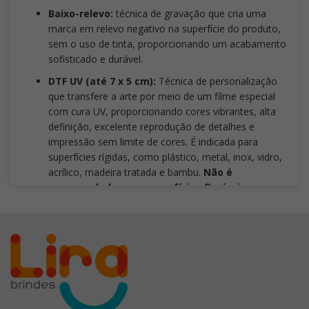
Baixo-relevo:
técnica de gravação que cria uma
marca em relevo negativo na superfície do produto,
sem o uso de tinta, proporcionando um acabamento
sofisticado e durável.
DTF UV (até 7 x 5 cm):
Técnica de personalização
que transfere a arte por meio de um filme especial
com cura UV, proporcionando cores vibrantes, alta
definição, excelente reprodução de detalhes e
impressão sem limite de cores. É indicada para
superfícies rígidas, como plástico, metal, inox, vidro,
acrílico, madeira tratada e bambu.
Não é
recomendada para superfícies flexíveis
, como
tecidos, borrachas macias e materiais com alta
elasticidade. Também deve-se evitar artes com
traços ou fontes inferiores a
3 mm
, pois a aplicação
é manual e detalhes muito pequenos podem
comprometer o resultado final. Para garantir maior
padronização entre as peças,
recomenda-se sua
utilização em lotes de até 500 unidades
. Acima
desse volume, é indicado avaliar outros processos de