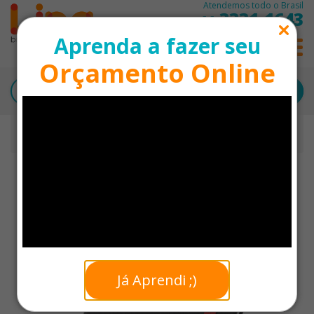
Atendemos todo o Brasil
3331-1643
11
Aprenda a fazer seu
0
Orçamento Online
Início
Moleskine Personalizado
Moleskine A5 Capa Dura Personalizado - 21 x 14 cm
Já Aprendi ;)