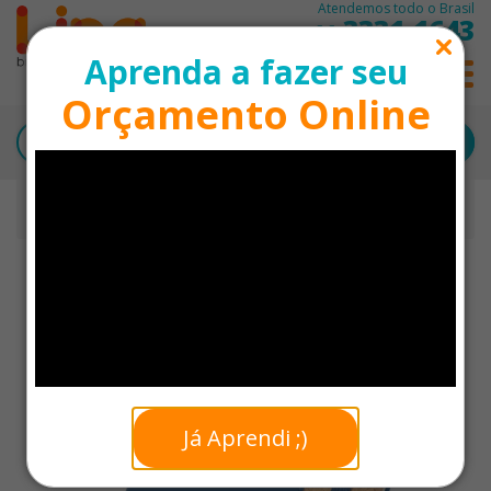
Atendemos todo o Brasil
3331-1643
11
Aprenda a fazer seu
0
Orçamento Online
Início
Moleskine Personalizado
Moleskine A5 em Cortiça Personalizado - 21 x 14 cm
Já Aprendi ;)