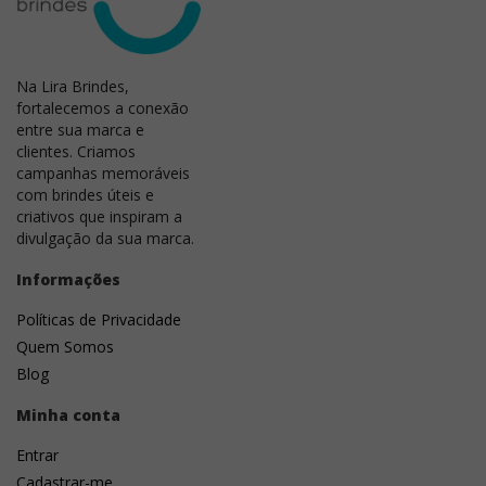
padronização entre as peças,
recomenda-se sua
utilização em lotes de até 500 unidades
. Acima
desse volume, é indicado avaliar outros processos de
Na Lira Brindes,
personalização, como serigrafia, tampografia ou
fortalecemos a conexão
impressão UV direta, que oferecem maior
entre sua marca e
produtividade e uniformidade.
clientes. Criamos
campanhas memoráveis
com brindes úteis e
criativos que inspiram a
divulgação da sua marca.
Informações
Políticas de Privacidade
Quem Somos
Blog
Minha conta
Entrar
Cadastrar-me