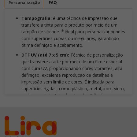
Personalização
FAQ
Tampografia:
é uma técnica de impressão que
transfere a tinta para o produto por meio de um
tampão de silicone. É ideal para personalizar brindes
com superfícies curvas ou irregulares, garantindo
ótima definição e acabamento.
DTF UV (até 7 x 5 cm):
Técnica de personalização
que transfere a arte por meio de um filme especial
com cura UV, proporcionando cores vibrantes, alta
definição, excelente reprodução de detalhes e
impressão sem limite de cores. É indicada para
superfícies rígidas, como plástico, metal, inox, vidro,
acrílico, madeira tratada e bambu.
Não é
recomendada para superfícies flexíveis
, como
tecidos, borrachas macias e materiais com alta
elasticidade. Também deve-se evitar artes com
traços ou fontes inferiores a
3 mm
, pois a aplicação
é manual e detalhes muito pequenos podem
comprometer o resultado final. Para garantir maior