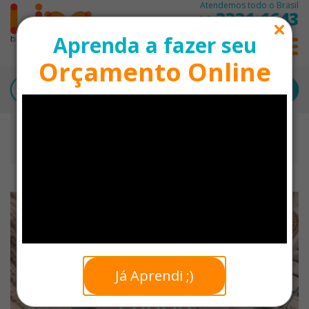
Atendemos todo o Brasil
3331-1643
11
Aprenda a fazer seu
0
Orçamento Online
Início
Moleskine Personalizado
Caderneta Moleskine Emborrachada Personalizada -
18x10cm
+ VENDIDOS
Já Aprendi ;)