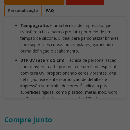
Personalização
FAQ
Tampografia:
é uma técnica de impressão que
transfere a tinta para o produto por meio de um
tampão de silicone. É ideal para personalizar brindes
com superfícies curvas ou irregulares, garantindo
ótima definição e acabamento.
DTF UV (até 7 x 5 cm):
Técnica de personalização
que transfere a arte por meio de um filme especial
com cura UV, proporcionando cores vibrantes, alta
definição, excelente reprodução de detalhes e
impressão sem limite de cores. É indicada para
superfícies rígidas, como plástico, metal, inox, vidro,
acrílico, madeira tratada e bambu.
Não é
recomendada para superfícies flexíveis
, como
tecidos, borrachas macias e materiais com alta
Compre junto
elasticidade. Também deve-se evitar artes com
traços ou fontes inferiores a
3 mm
, pois a aplicação