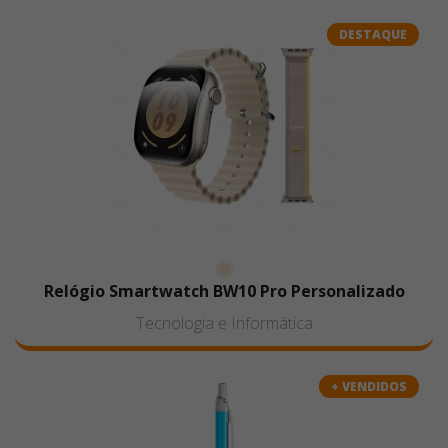
é manual e detalhes muito pequenos podem
comprometer o resultado final. Para garantir maior
DESTAQUE
padronização entre as peças,
recomenda-se sua
utilização em lotes de até 500 unidades
. Acima
desse volume, é indicado avaliar outros processos de
personalização, como serigrafia, tampografia ou
impressão UV direta, que oferecem maior
produtividade e uniformidade.
Relógio Smartwatch BW10 Pro Personalizado
Tecnologia e Informática
+ VENDIDOS