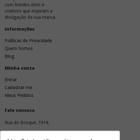
com brindes úteis e
criativos que inspiram a
divulgação da sua marca.
Informações
Políticas de Privacidade
Quem Somos
Blog
Minha conta
Entrar
Cadastrar-me
Meus Pedidos
Fale conosco
Rua do Bosque, 1918,
01136-001