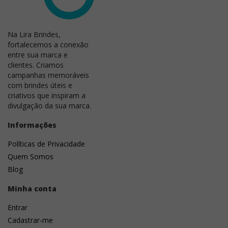
padronização entre as peças,
recomenda-se sua
utilização em lotes de até 500 unidades
. Acima
desse volume, é indicado avaliar outros processos de
Na Lira Brindes,
personalização, como serigrafia, tampografia ou
fortalecemos a conexão
impressão UV direta, que oferecem maior
entre sua marca e
produtividade e uniformidade.
clientes. Criamos
campanhas memoráveis
com brindes úteis e
criativos que inspiram a
divulgação da sua marca.
Informações
Políticas de Privacidade
Quem Somos
Blog
Minha conta
Entrar
Cadastrar-me