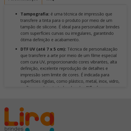
Tampografia:
é uma técnica de impressão que
transfere a tinta para o produto por meio de um
tampão de silicone. É ideal para personalizar brindes
com superfícies curvas ou irregulares, garantindo
ótima definição e acabamento.
DTF UV (até 7 x 5 cm):
Técnica de personalização
que transfere a arte por meio de um filme especial
com cura UV, proporcionando cores vibrantes, alta
definição, excelente reprodução de detalhes e
impressão sem limite de cores. É indicada para
superfícies rígidas, como plástico, metal, inox, vidro,
acrílico, madeira tratada e bambu.
Não é
recomendada para superfícies flexíveis
, como
tecidos, borrachas macias e materiais com alta
elasticidade. Também deve-se evitar artes com
traços ou fontes inferiores a
3 mm
, pois a aplicação
é manual e detalhes muito pequenos podem
comprometer o resultado final. Para garantir maior