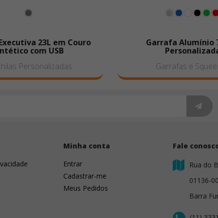
Executiva 23L em Couro
Garrafa Alumínio
intético com USB
Personalizad
ilas Personalizadas
Garrafas e Squee
s
Minha conta
Fale conosc
ivacidade
Entrar
Rua do B
Cadastrar-me
01136-0
Meus Pedidos
Barra Fu
(11) 333