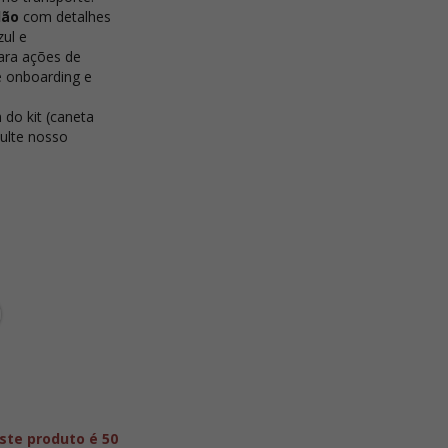
lão
com detalhes
zul e
para ações de
e onboarding e
 do kit (caneta
sulte nosso
ste produto é 50