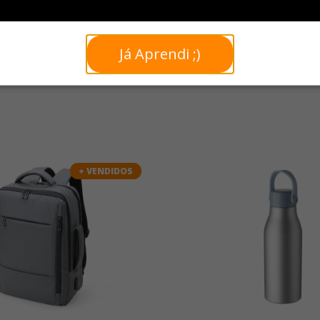
Já Aprendi ;)
+ VENDIDOS