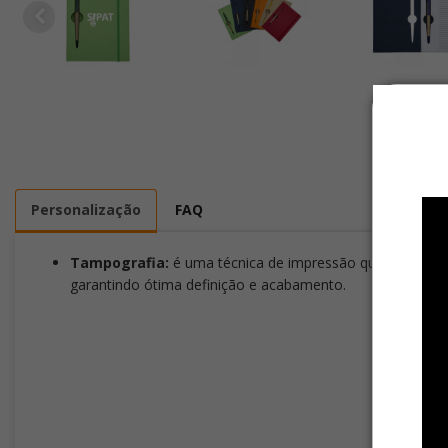
Personalização
FAQ
Tampografia:
é uma técnica de impressão que transfere a
garantindo ótima definição e acabamento.