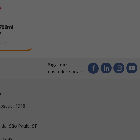
 700ml
a
zes
Siga-nos
nas redes sociais
o
osque, 1918,
01
nda, São Paulo, SP
1-1643