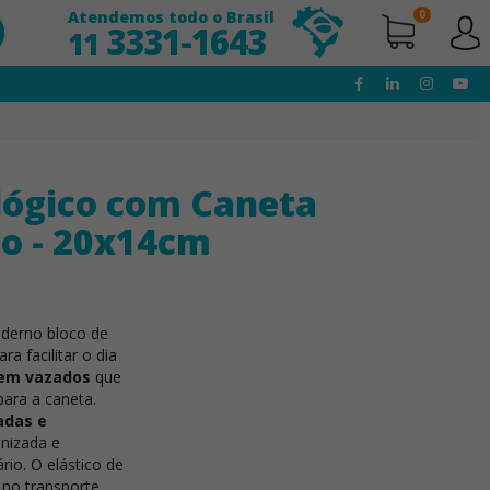
Atendemos todo o Brasil
0
3331-1643
11
lógico com Caneta
do - 20x14cm
aderno bloco de
ra facilitar o dia
uem vazados
que
ara a caneta.
adas e
anizada e
io. O elástico de
no transporte.