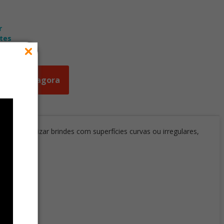
r
tes
ades
Orçar agora
a personalizar brindes com superfícies curvas ou irregulares,