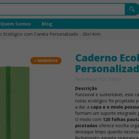
Quem Somos
Blog
o Ecológico com Caneta Personalizado - 20x14cm
Caderno Eco
+ VENDIDOS
Personaliza
Referência: FDC-14616
Descrição
Funcional e sustentável, este c
notas ecológico foi projetado pa
a dia: a
capa e o miolo poss
formam um suporte integrado p
O miolo com
120 folhas paut
picotadas
oferece escrita org
destaque limpo quando necessár
fechamento garante segurança 