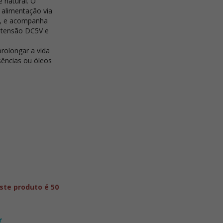
 natural. O
alimentação via
), e acompanha
e tensão DC5V e
prolongar a vida
ssências ou óleos
ste produto é 50
r