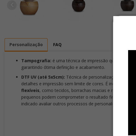
Personalização
FAQ
Tampografia:
é uma técnica de impressão que transfere a
garantindo ótima definição e acabamento.
DTF UV (até 5x5cm):
Técnica de personalização que trans
detalhes e impressão sem limite de cores. É indicada para s
flexíveis
, como tecidos, borrachas macias e materiais co
pequenos podem comprometer o resultado final. Para gar
indicado avaliar outros processos de personalização, com