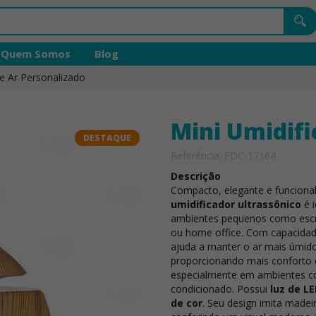
Quem Somos
Blog
de Ar Personalizado
Mini Umidifi
DESTAQUE
Referência: FDC-17164
Descrição
Compacto, elegante e funciona
umidificador ultrassônico
é i
ambientes pequenos como escri
ou home office. Com capacida
ajuda a manter o ar mais úmid
proporcionando mais conforto 
especialmente em ambientes c
condicionado. Possui
luz de 
de cor
. Seu design imita madei