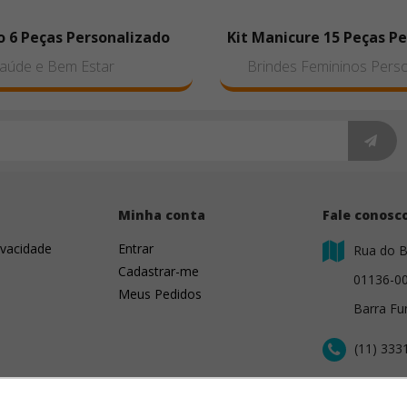
o 6 Peças Personalizado
Kit Manicure 15 Peças P
aúde e Bem Estar
Brindes Femininos Pers
s
Minha conta
Fale conosc
ivacidade
Entrar
Rua do B
Cadastrar-me
01136-0
Meus Pedidos
Barra Fu
(11) 333
contato@