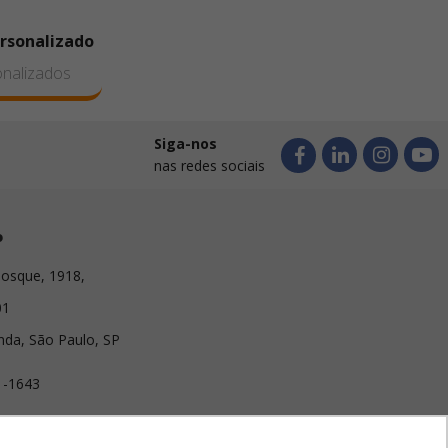
ersonalizado
onalizados
Siga-nos
nas redes sociais
o
osque, 1918,
01
nda, São Paulo, SP
1-1643
lirabrindes.com