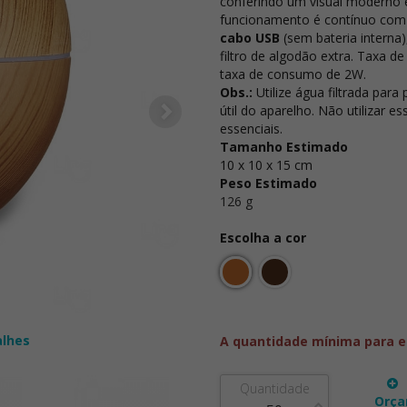
conferindo um visual moderno e
funcionamento é contínuo com 
cabo USB
(sem bateria interna
filtro de algodão extra. Taxa d
taxa de consumo de 2W.
Obs.:
Utilize água filtrada para 
útil do aparelho. Não utilizar e
essenciais.
Tamanho Estimado
10 x 10 x 15 cm
Peso Estimado
126 g
Escolha a cor
alhes
A quantidade mínima para e
Quantidade
Orça