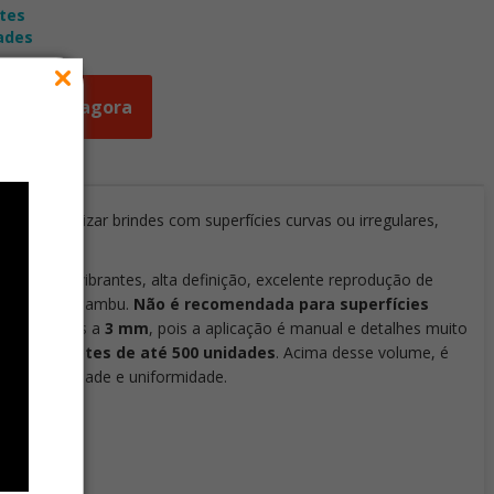
tes
ades
Orçar agora
a personalizar brindes com superfícies curvas ou irregulares,
do cores vibrantes, alta definição, excelente reprodução de
ra tratada e bambu.
Não é recomendada para superfícies
es inferiores a
3 mm
, pois a aplicação é manual e detalhes muito
ação em lotes de até 500 unidades
. Acima desse volume, é
r produtividade e uniformidade.