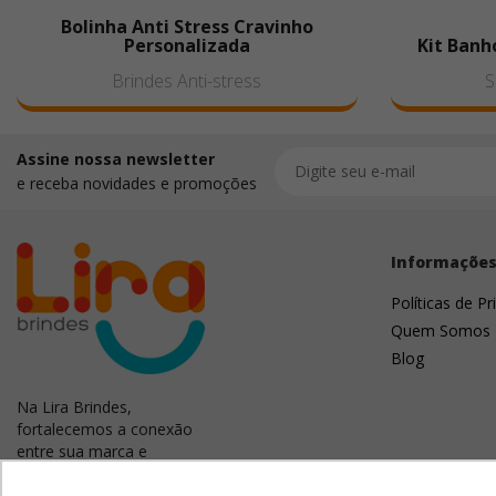
Bolinha Anti Stress Cravinho
Personalizada
Kit Banh
Brindes Anti-stress
S
Assine nossa newsletter
e receba novidades e promoções
Informaçõe
Políticas de Pr
Quem Somos
Blog
Na Lira Brindes,
fortalecemos a conexão
entre sua marca e
clientes. Criamos
campanhas memoráveis