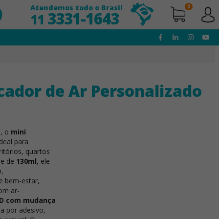
Atendemos todo o Brasil
0
3331-1643
11
cador de Ar Personalizado
l, o
mini
deal para
tórios, quartos
de de
130ml
, ele
o,
e bem-estar,
om ar-
LED com mudança
ra por adesivo,