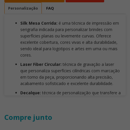
Personalização
FAQ
Silk Mesa Corrida:
é uma técnica de impressão em
serigrafia indicada para personalizar brindes com
superfícies planas ou levemente curvas. Oferece
excelente cobertura, cores vivas e alta durabilidade,
sendo ideal para logotipos e artes em uma ou mais
cores.
Laser Fiber Circular:
técnica de gravação a laser
que personaliza superfícies cilíndricas com marcação
em torno da peça, proporcionando alta precisão,
acabamento sofisticado e excelente durabilidade.
Decalque:
técnica de personalização que transfere a
arte para o produto e a fixa por meio de alta
temperatura, proporcionando excelente definição,
cores duráveis e acabamento de alta qualidade.
Compre junto