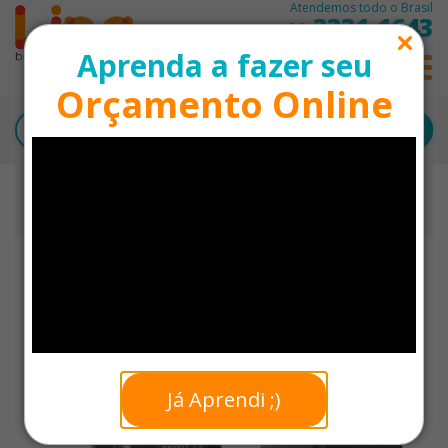
Atendemos todo o Brasil
3331-1643
11
Aprenda a fazer seu
0
Orçamento Online
Início
Whisky
Kit Whisky Jack Daniel’s Old N7 com Copos e Dosador
Personalizado
NOVIDADE
Já Aprendi ;)