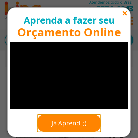
Atendemos todo o Brasil
3331-1643
11
Aprenda a fazer seu
0
Orçamento Online
Início
Bolsas Térmicas Personalizadas
Bolsa Térmica 10L Personalizada
+ VENDIDOS
Já Aprendi ;)