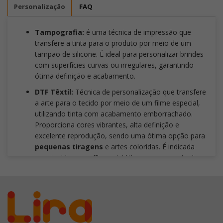
Personalização
FAQ
Tampografia:
é uma técnica de impressão que
transfere a tinta para o produto por meio de um
tampão de silicone. É ideal para personalizar brindes
com superfícies curvas ou irregulares, garantindo
ótima definição e acabamento.
DTF Têxtil:
Técnica de personalização que transfere
a arte para o tecido por meio de um filme especial,
utilizando tinta com acabamento emborrachado.
Proporciona cores vibrantes, alta definição e
excelente reprodução, sendo uma ótima opção para
pequenas tiragens
e artes coloridas. É indicada
para tecidos com fibras sintéticas ou que contenham
derivados de petróleo, como poliéster e suas
misturas.
Não é recomendada para uniformes de
uso intenso, peças com alto percentual de
elastano, tecidos 100% algodão ou artes com
traços extremamente finos
, pois essas