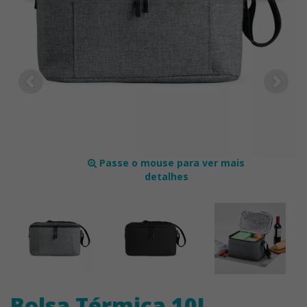
Passe o mouse para ver mais
detalhes
Bolsa Térmica 10L