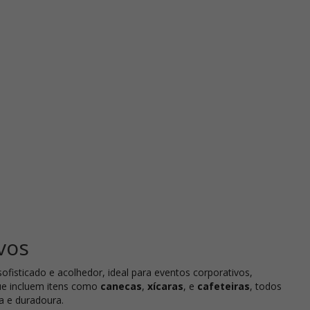
vos
fisticado e acolhedor, ideal para eventos corporativos,
que incluem itens como
canecas
,
xícaras
, e
cafeteiras
, todos
a e duradoura.