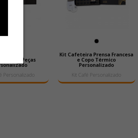
Kit Cafeteira Prensa Francesa
fé/Chá 5 Peças
e Copo Térmico
rsonalizado
Personalizado
fé Personalizado
Kit Café Personalizado