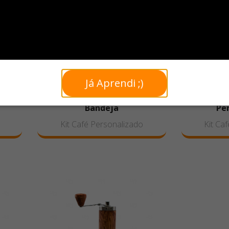
Já Aprendi ;)
Kit Café Personalizado com
- 4
Prensa Francesa, Caneca e
Kit Ca
Bandeja
Pe
Kit Café Personalizado
Kit Ca