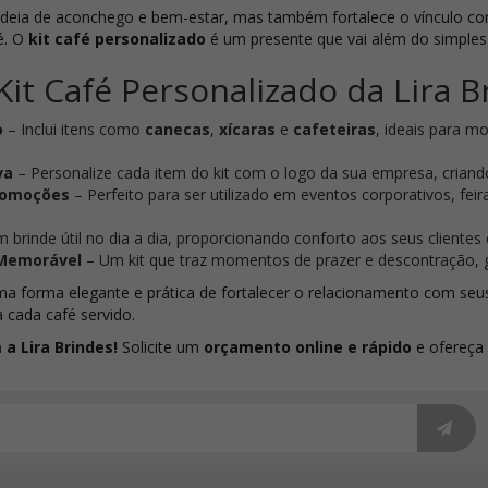
 ideia de aconchego e bem-estar, mas também fortalece o vínculo c
é. O
kit café personalizado
é um presente que vai além do simples
it Café Personalizado da Lira B
o
– Inclui itens como
canecas
,
xícaras
e
cafeteiras
, ideais para 
va
– Personalize cada item do kit com o logo da sua empresa, criando
Promoções
– Perfeito para ser utilizado em eventos corporativos, 
 brinde útil no dia a dia, proporcionando conforto aos seus client
 Memorável
– Um kit que traz momentos de prazer e descontração, 
a forma elegante e prática de fortalecer o relacionamento com seus
cada café servido.
 a Lira Brindes!
Solicite um
orçamento online e rápido
e ofereça 