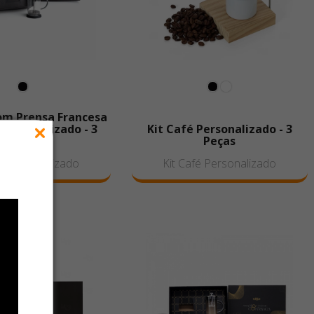
om Prensa Francesa
Personalizado - 3
Kit Café Personalizado - 3
Peças
Peças
fé Personalizado
Kit Café Personalizado