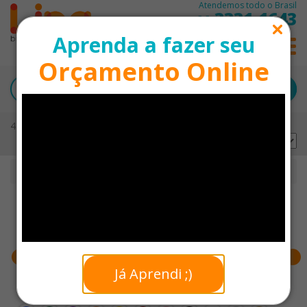
Atendemos todo o Brasil
3331-1643
11
Aprenda a fazer seu
0
Orçamento Online
45 produtos encontrados
Ordernar por:
Início
Canetas Touch Personalizadas
Faixa de preço
Já Aprendi ;)
Cores