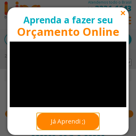
Atendemos todo o Brasil
3331-1643
11
Aprenda a fazer seu
0
Orçamento Online
27 produtos encontrados
Ordernar por:
Início
Blocos com Adesivos Personalizados
Faixa de preço
Já Aprendi ;)
Blocos com