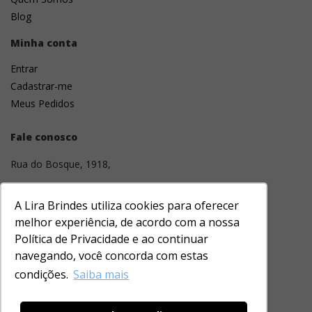
Blog
Minha conta
Entrar
Cadastrar-me
Meus Pedidos
Fale conosco
Rua do Bosque, 1918,
01136-001
A Lira Brindes utiliza cookies para oferecer
Barra Funda, São Paulo, SP
melhor experiência, de acordo com a nossa
Política de Privacidade e ao continuar
(11) 3331-1643
navegando, você concorda com estas
contato@lirabrindes.com
condições.
Saiba mais