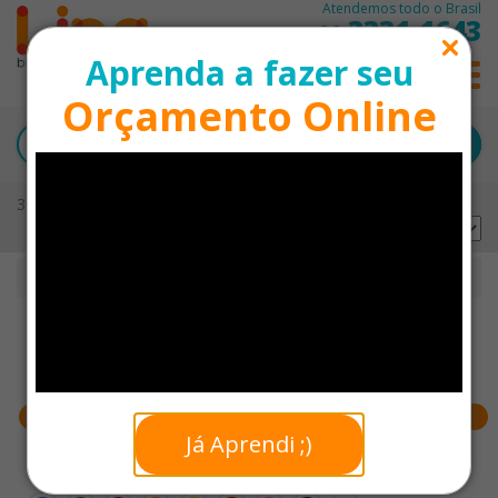
Atendemos todo o Brasil
3331-1643
11
Aprenda a fazer seu
0
Orçamento Online
36 produtos encontrados
Ordernar por:
Início
Blocos de Anotações Personalizados
Faixa de preço
Já Aprendi ;)
Cores