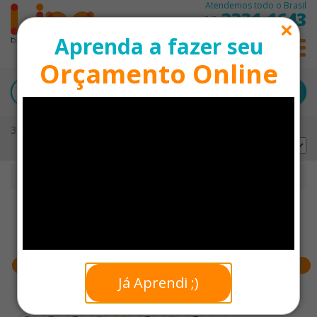
Atendemos todo o Brasil
3331-1643
11
Aprenda a fazer seu
0
Orçamento Online
36 produtos encontrados
Ordernar por:
Início
Itens de Mesa
Faixa de preço
Já Aprendi ;)
Cores