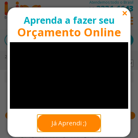
Atendemos todo o Brasil
3331-1643
11
Aprenda a fazer seu
0
Orçamento Online
27 produtos encontrados
Ordernar por:
Início
Caderneta Personalizada
Faixa de preço
Já Aprendi ;)
Cores